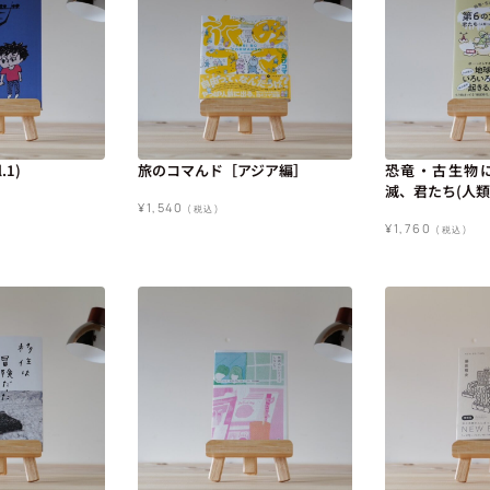
.1)
旅のコマんド［アジア編］
恐竜・古生物
滅、君たち(人類
¥
1,540
(税込)
¥
1,760
(税込)