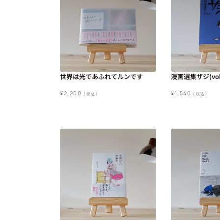
世界は光であふれてルンです
漫画選集ザジ(vol
¥
2,200
¥
1,540
(税込)
(税込)