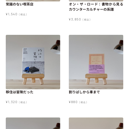
常識のない喫茶店
オン・ザ・ロード：書物から見る
カウンターカルチャーの系譜
¥
1,540
(税込)
¥
3,850
(税込)
移住は冒険だった
割りばしから車まで
¥
1,320
¥
880
(税込)
(税込)