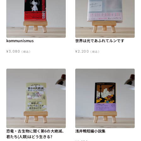
kommunismus
世界は光であふれてルンです
¥
3,080
¥
2,200
(税込)
(税込)
恐竜・古生物に聞く第6の大絶滅、
浅井鴨短編小説集
君たち(人類)はどう生きる?