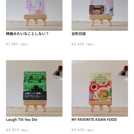
映画みたいなことしない？
台形日誌
¥
1,980
¥
2,420
(税込)
(税込)
Laugh Till You Die
MY FAVORITE ASIAN FOOD
¥
3,300
¥
3,630
(税込)
(税込)