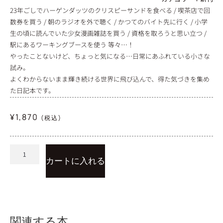
23年ごしでハーゲンダッツのクリスピーサンドを食べる / 喫茶店で回
数券を買う / 朝のラジオを外で聴く / かつてのバイト先に行く / 小学
生の頃に読んでいた少女漫画雑誌を買う / 資格を取ろうと思い立つ /
駅にあるワーキングブースを使う 等々…！
やったことないけど、ちょっと気になる…日常にあふれている小さな
試み。
よくわからないまま輝き続ける世界に飛び込んで、得た気づきを集め
た日記本です。
¥
1,870
(税込)
カートに入れる
関連する本