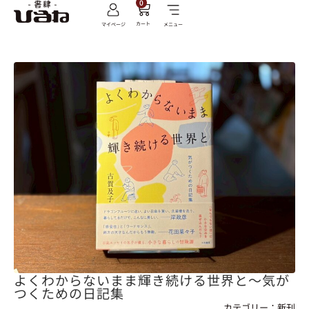
0
カート
マイページ
メニュー
よくわからないまま輝き続ける世界と～気が
つくための日記集
カテゴリー：
新刊