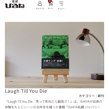
0
カート
マイページ
メニュー
Laugh Till You Die
カテゴリー：
新刊
『Laugh Til You Die 笑って死ねたら最高さ！』は、ISHIYAが自身の
体験をもとにシーンの30年史を綴った書籍『ISHIYA私観 ジャパニー