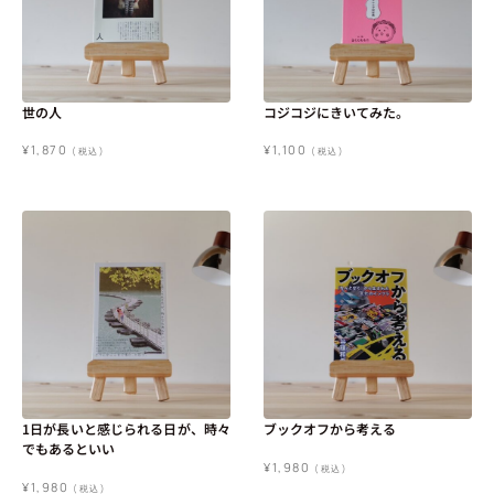
世の人
コジコジにきいてみた。
¥
1,870
¥
1,100
(税込)
(税込)
1日が長いと感じられる日が、時々
ブックオフから考える
でもあるといい
¥
1,980
(税込)
¥
1,980
(税込)