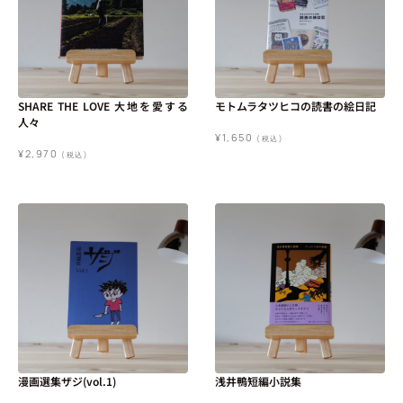
SHARE THE LOVE 大地を愛する
モトムラタツヒコの読書の絵日記
人々
¥
1,650
(税込)
¥
2,970
(税込)
漫画選集ザジ(vol.1)
浅井鴨短編小説集