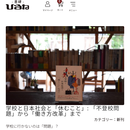
0
カート
マイページ
メニュー
学校と日本社会と「休むこと」: 「不登校問
題」から「働き方改革」まで
カテゴリー：
新刊
学校に行かないのは「問題」？