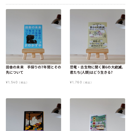
田舎の未来 手探りの7年間とその
恐竜・古生物に聞く第6の大絶滅、
先について
君たち(人類)はどう生きる?
¥
1,540
¥
1,760
(税込)
(税込)