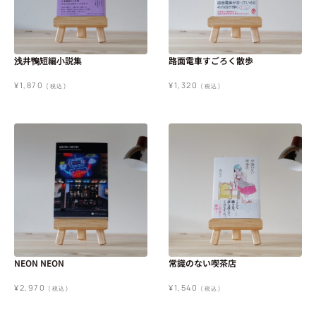
浅井鴨短編小説集
路面電車すごろく散歩
¥
1,870
¥
1,320
(税込)
(税込)
NEON NEON
常識のない喫茶店
¥
2,970
¥
1,540
(税込)
(税込)