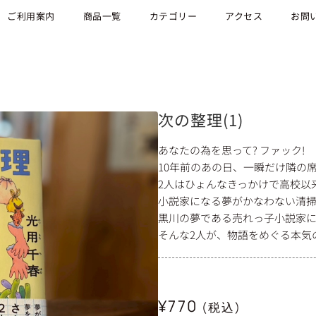
ご利用案内
商品一覧
カテゴリー
アクセス
お問
次の整理(1)
あなたの為を思って? ファック!
10年前のあの日、一瞬だけ隣の
2人はひょんなきっかけで高校以
小説家になる夢がかなわない清
黒川の夢である売れっ子小説家
そんな2人が、物語をめぐる本気
¥
770
(税込)