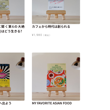
に聞く第6の大絶
カフェから時代は創られる
)はどう生きる?
¥
1,980
(税込)
へ出よう
MY FAVORITE ASIAN FOOD