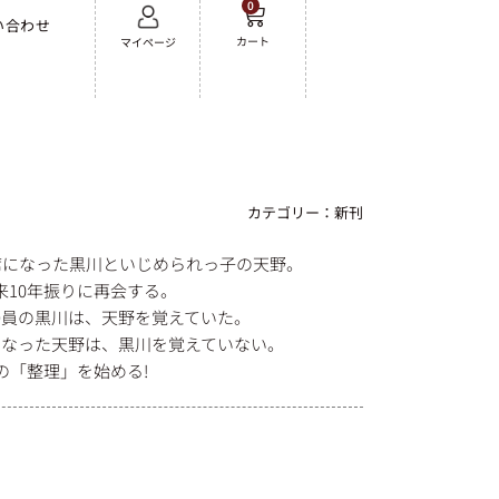
0
い合わせ
カート
マイページ
カテゴリー：
新刊
席になった黒川といじめられっ子の天野。
来10年振りに再会する。
掃員の黒川は、天野を覚えていた。
になった天野は、黒川を覚えていない。
の「整理」を始める!