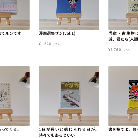
れてルンです
漫画選集ザジ(vol.1)
恐竜・古生物
滅、君たち(人類
¥
1,540
(税込)
¥
1,760
(税込)
行ってくる。
1日が長いと感じられる日が、
書を捨てよ、町
時々でもあるといい