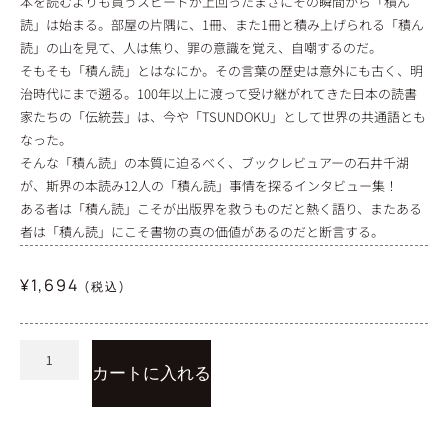
本を読むよりも買うスピードが上回ったまさにその瞬間から「積ん
読」は始まる。部屋の片隅に、1冊、また1冊と積み上げられる「積ん
読」の山を見て、人は焦り、罪の意識を覚え、自嘲するのだ。
そもそも「積ん読」とはなにか。その言葉の歴史は意外にも古く、明
治時代にまで遡る。100年以上に渡って受け継がれてきた日本の読書
家たちの「伝統芸」は、今や「TSUNDOKU」として世界の共通語とも
なった。
そんな「積ん読」の本質に迫るべく、ブックレビュアーの石井千湖
が、斯界の本読み12人の「積ん読」事情を探るインタビュー集！
ある者は「積ん読」こそが出版界を救うものだと熱く語り、またある
者は「積ん読」にこそ書物の真の価値があるのだと断言する。
¥
1,694
(税込)
カートに入れる