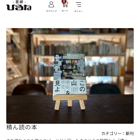
0
カート
マイページ
メニュー
積ん読の本
カテゴリー：
新刊