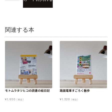
関連する本
モトムラタツヒコの読書の絵日記
路面電車すごろく散歩
¥
1,650
¥
1,320
(税込)
(税込)