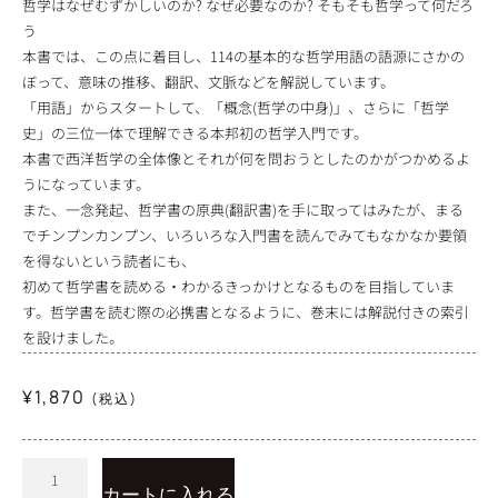
哲学はなぜむずかしいのか? なぜ必要なのか? そもそも哲学って何だろ
う
本書では、この点に着目し、114の基本的な哲学用語の語源にさかの
ぼって、意味の推移、翻訳、文脈などを解説しています。
「用語」からスタートして、「概念(哲学の中身)」、さらに「哲学
史」の三位一体で理解できる本邦初の哲学入門です。
本書で西洋哲学の全体像とそれが何を問おうとしたのかがつかめるよ
うになっています。
また、一念発起、哲学書の原典(翻訳書)を手に取ってはみたが、まる
でチンプンカンプン、いろいろな入門書を読んでみてもなかなか要領
を得ないという読者にも、
初めて哲学書を読める・わかるきっかけとなるものを目指していま
す。哲学書を読む際の必携書となるように、巻末には解説付きの索引
を設けました。
¥
1,870
(税込)
カートに入れる