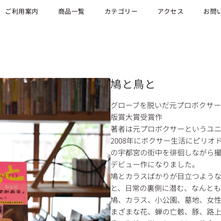
ご利用案内
商品一覧
カテゴリー
アクセス
お問
鳩と鳥と
グローブを脱いだ元プロボクサ
版賞大賞受賞作
著者は元プロボクサーというユ
2008年にボクサー生活にピリ
の宇都宮の街中を徘徊しながら
デビュー作になりました。
鳩とカラスばかりが目立つよう
と、日常の裏側に潜む、なんと
鳩、カラス、小公園、墓地、女
まざまな花、蝉の亡骸、豚、路