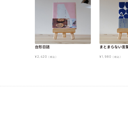
台形日誌
まとまらない言
¥
2,420
¥
1,980
(税込)
(税込)