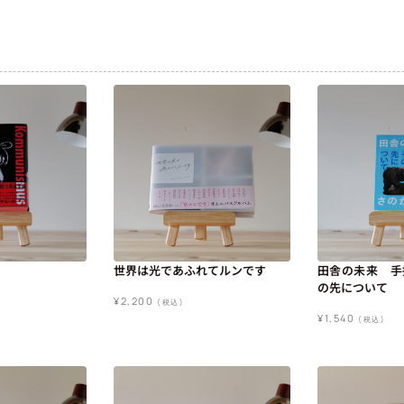
世界は光であふれてルンです
田舎の未来 手
の先について
¥
2,200
(税込)
¥
1,540
(税込)