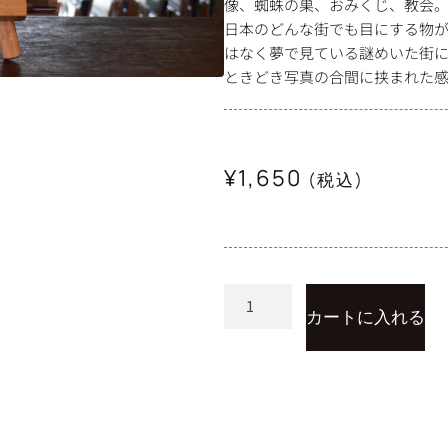
像、蜘蛛の巣、おみくじ、教会
日本のどんな街でも目にする物
はなく夢で見ている謎めいた街に
ときどき写真の合間に挟まれた
¥
1,650
(税込)
カートに入れる