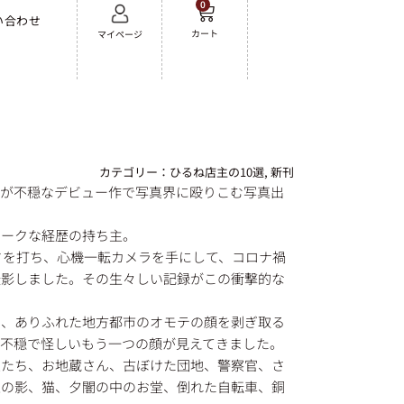
0
い合わせ
カート
マイページ
カテゴリー：
ひるね店主の10選
,
新刊
ーが不穏なデビュー作で写真界に殴りこむ写真出
ニークな経歴の持ち主。
オドを打ち、心機一転カメラを手にして、コロナ禍
撮影しました。その生々しい記録がこの衝撃的な
な、ありふれた地方都市のオモテの顔を剥ぎ取る
も不穏で怪しいもう一つの顔が見えてきました。
性たち、お地蔵さん、古ぼけた団地、警察官、さ
上の影、猫、夕闇の中のお堂、倒れた自転車、銅