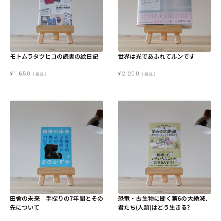
モトムラタツヒコの読書の絵日記
世界は光であふれてルンです
¥
1,650
¥
2,200
(税込)
(税込)
田舎の未来 手探りの7年間とその
恐竜・古生物に聞く第6の大絶滅、
先について
君たち(人類)はどう生きる?